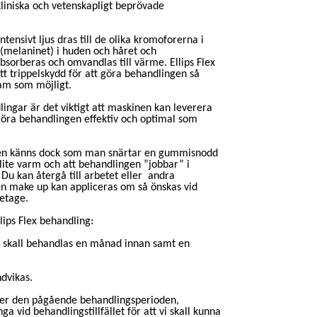
kliniska och vetenskapligt beprövade
ntensivt ljus dras till de olika kromoforerna i
 (melaninet) i huden och håret och
absorberas och omvandlas till värme. Ellips Flex
t trippelskydd för att göra behandlingen så
sam som möjligt.
lingar är det viktigt att maskinen kan leverera
t göra behandlingen effektiv och optimal som
men känns dock som man snärtar en gummisnodd
ite varm och att behandlingen ”jobbar” i
Du kan återgå till arbetet eller andra
en make up kan appliceras om så önskas vid
letage.
lips Flex behandling:
 skall behandlas en månad innan samt en
dvikas.
nder den pågående behandlingsperioden,
a vid behandlingstillfället för att vi skall kunna