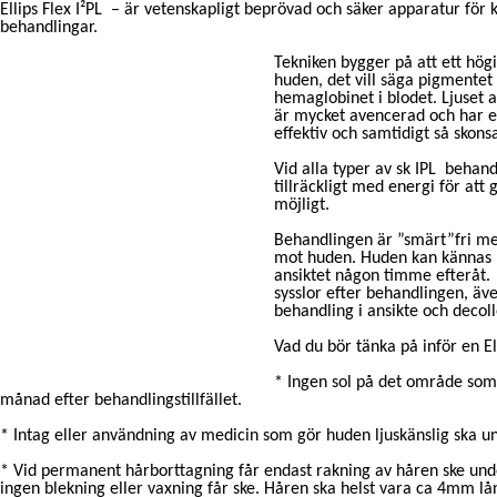
Ellips Flex I²PL – är vetenskapligt beprövad och säker apparatur för 
behandlingar.
Tekniken bygger på att ett högi
huden, det vill säga pigmentet
hemaglobinet i blodet. Ljuset 
är mycket avencerad och har et
effektiv och samtidigt så skon
Vid alla typer av sk IPL behand
tillräckligt med energi för at
möjligt.
Behandlingen är ”smärt”fri 
mot huden. Huden kan kännas l
ansiktet någon timme efteråt. 
sysslor efter behandlingen, äv
behandling i ansikte och decol
Vad du bör tänka på inför en El
* Ingen sol på det område som
månad efter behandlingstillfället.
* Intag eller användning av medicin som gör huden ljuskänslig ska un
* Vid permanent hårborttagning får endast rakning av håren ske u
ingen blekning eller vaxning får ske. Håren ska helst vara ca 4mm lång