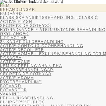
HEM
BEHANDLINGAR
HUDVÅRD
KLASSISKA ANSIKTSBEHANDLING – CLASSIC
ACTIVE-FLASH
SECRETS DE SOTHYS®
HYDRADVANCE™ ÅTERFUKTANDE BEHANDLING
OXYLIANCE®
LIFT-ACTIVE
24-KARAT GULDBEHANDLING
ACTIVE-CONTOUR-ÖGONBEHANDLING
ACTIVE DÉCOLLETÉ
ACTIVE HOMME – EXKLUSIV BEHANDLING FÖR 
ROSACEA
ACTIVE-ACNE
KEMISK PEELING AHA & PHA
KROPPSBEHANDLINGAR
SECRETS DE SOTHYS®
ACTIVE-AROMA
RYGGBEHANDLING
FOTVÅRD
FOTVÅRTOR
VAXNING
I²PL – LJUSBEHANDLING
ELLIPSE™ I²PL FLEX