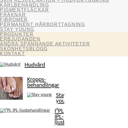
SKIN REJUVENATION – HUDFÖRYNGRING
KÄRLBEHANDLING
PIGMENTFLÄCKAR
FRÄKNAR
FIBROMER
PERMANENT HÅRBORTTAGNING
STAY YOUNG
PRODUKTER
ERBJUDANDEN
ANDRA SPÄNNANDE AKTIVITETER
SKÖNHETSBLOGG
KONTAKT
Hudvård
Kropps-
behandlingar
Stay
young
I²PL
IPL-
ljusbehandlingar