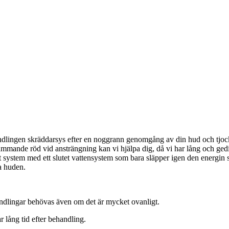
lingen skräddarsys efter en noggrann genomgång av din hud och tjocklek
nd flammande röd vid ansträngning kan vi hjälpa dig, då vi har lång och g
t system med ett slutet vattensystem som bara släpper igen den energin 
a huden.
andlingar behövas även om det är mycket ovanligt.
r lång tid efter behandling.