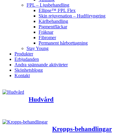
I²PL – Ljusbehandling
Ellipse™ I²PL Flex
Skin rejuvenation – Hudföryngring
Kärlbehandling
Pigmentfläckar
Fräknar
Fibromer
Permanent hårborttagning
Stay Young
Produkter
Erbjudanden
Andra spännande aktiviteter
Skönhetsblogg
Kontakt
Hudvård
Kropps-behandlingar