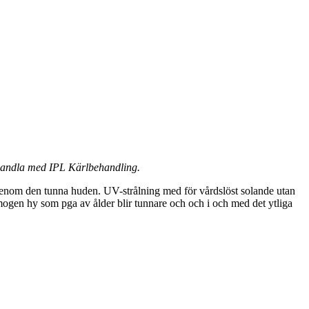
handla med IPL Kärlbehandling.
igenom den tunna huden. UV-strålning med för vårdslöst solande utan
 mogen hy som pga av ålder blir tunnare och och i och med det ytliga