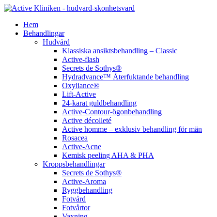
Hem
Behandlingar
Hudvård
Klassiska ansiktsbehandling – Classic
Active-flash
Secrets de Sothys®
Hydradvance™ Återfuktande behandling
Oxyliance®
Lift-Active
24-karat guldbehandling
Active-Contour-ögonbehandling
Active décolleté
Active homme – exklusiv behandling för män
Rosacea
Active-Acne
Kemisk peeling AHA & PHA
Kroppsbehandlingar
Secrets de Sothys®
Active-Aroma
Ryggbehandling
Fotvård
Fotvårtor
Vaxning