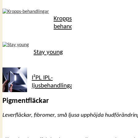
Kropps-
behandlingar
Stay young
I²PL IPL-
ljusbehandlingar
Pigmentfläckar
Leverfläckar, fibromer, små ljusa upphöjda hudförändring