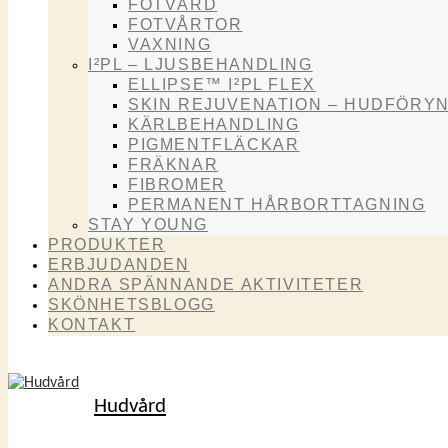
FOTVÅRD
FOTVÅRTOR
VAXNING
I²PL – LJUSBEHANDLING
ELLIPSE™ I²PL FLEX
SKIN REJUVENATION – HUDFÖRY
KÄRLBEHANDLING
PIGMENTFLÄCKAR
FRÄKNAR
FIBROMER
PERMANENT HÅRBORTTAGNING
STAY YOUNG
PRODUKTER
ERBJUDANDEN
ANDRA SPÄNNANDE AKTIVITETER
SKÖNHETSBLOGG
KONTAKT
Hudvård